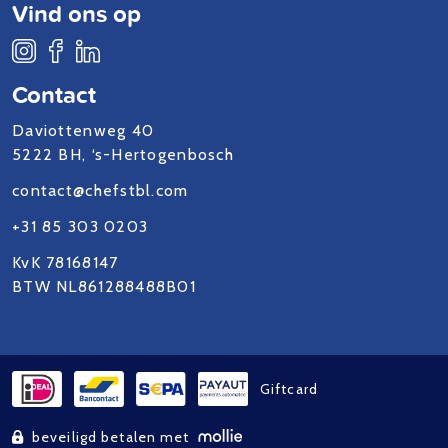
Vind ons op
Contact
Daviottenweg 40
5222 BH, ‘s-Hertogenbosch
contact@chefstbl.com
+31 85 303 0203
KvK 78168147
BTW NL861288488B01
Giftcard
beveiligd betalen met