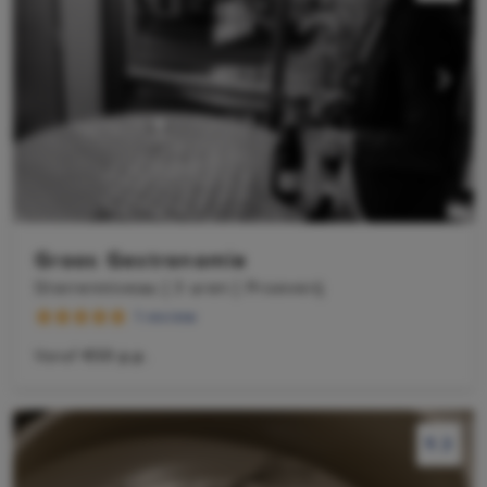
Groos Gastronomie
Sterrenniveau | 3 uren | Proeverij
1 review
Vanaf
€50 p.p.
9.3
9.3