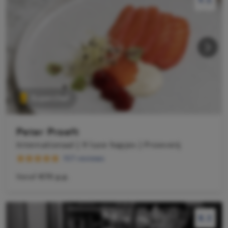
9.5
9.5
Superchef
Peter Proeft
Internationaal | 9 luxe hapjes | Proeverij
157 reviews
Vanaf
€70 p.p.
8.3
8.3