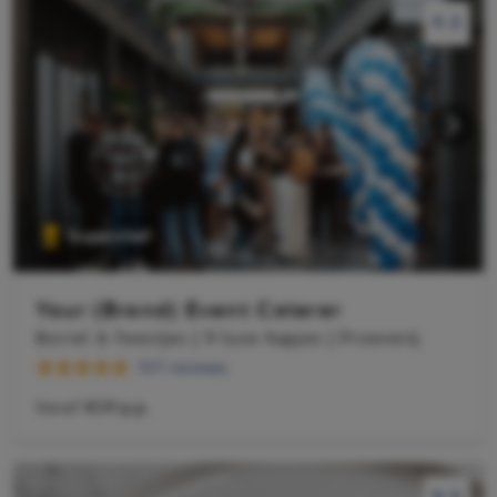
9.5
9.5
Superchef
Your (Brand) Event Caterer
Borrel & feestjes | 9 luxe hapjes | Proeverij
157 reviews
Vanaf
€39 p.p.