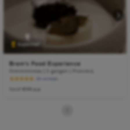
Superchef
Bram's Food Experience
Sterrenniveau | 5 gangen | Proeverij
26 reviews
Vanaf
€150 p.p.
1