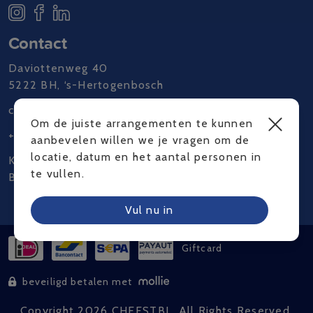
Contact
Daviottenweg 40
5222 BH, ‘s-Hertogenbosch
contact@chefstbl.com
Om de juiste arrangementen te kunnen
+31 85 303 0203
aanbevelen willen we je vragen om de
locatie, datum en het aantal personen in
KvK 78168147
te vullen.
BTW NL861288488B01
Vul nu in
Giftcard
beveiligd betalen met
Copyright 2026 CHEFSTBL. All Rights Reserved.