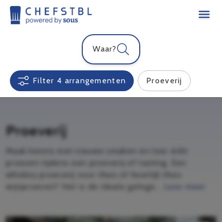
Waar?
Filter 4 arrangementen
Proeverij
Proeverij
Maak kennis met nieuwe smaken en leer écht
proeven tijdens een proeverij of tasting. Een
whiskey proeverij voor thuis of heerlijk thuis
wijnproeven? Het is de ideale gelege...
Lees meer