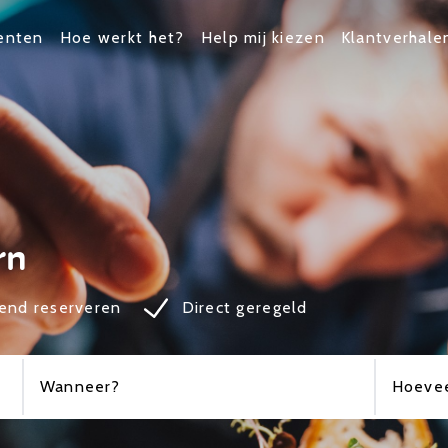
enten
Hoe werkt het?
Help mij kiezen
Klantverhale
rn
jvend reserveren
Direct geregeld
Wanneer?
Hoevee