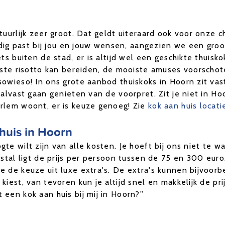
uurlijk zeer groot. Dat geldt uiteraard ook voor onze ch
ledig past bij jou en jouw wensen, aangezien we een gr
ts buiten de stad, er is altijd wel een geschikte thuisk
erste risotto kan bereiden, de mooiste amuses voorscho
sowieso! In ons grote aanbod thuiskoks in Hoorn zit va
 alvast gaan genieten van de voorpret. Zit je niet in H
rlem woont, er is keuze genoeg! Zie
kok aan huis locati
 huis in Hoorn
e wilt zijn van alle kosten. Je hoeft bij ons niet te wa
estal ligt de prijs per persoon tussen de 75 en 300 euro
 de keuze uit luxe extra's. De extra's kunnen bijvoorb
iest, van tevoren kun je altijd snel en makkelijk de pri
een kok aan huis bij mij in Hoorn?”