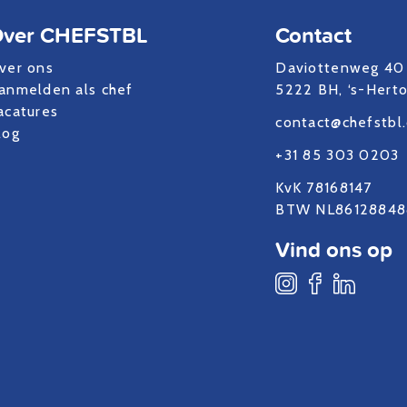
ver CHEFSTBL
Contact
ver ons
Daviottenweg 40
anmelden als chef
5222 BH, ‘s-Hert
acatures
contact@chefstbl
log
+31 85 303 0203
KvK 78168147
BTW NL86128848
Vind ons op