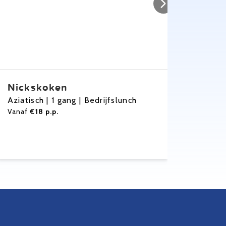
Sup
Nickskoken
Jager
Aziatisch | 1 gang | Bedrijfslunch
Presti
Vanaf
€18 p.p.
huis
Vanaf
€