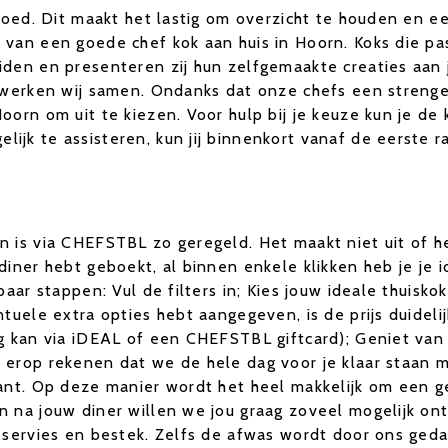
vloed. Dit maakt het lastig om overzicht te houden en 
van een goede chef kok aan huis in Hoorn. Koks die pas
den en presenteren zij hun zelfgemaakte creaties aan j
s werken wij samen. Ondanks dat onze chefs een streng
oorn om uit te kiezen. Voor hulp bij je keuze kun je d
jk te assisteren, kun jij binnenkort vanaf de eerste r
 is via CHEFSTBL zo geregeld. Het maakt niet uit of he
diner hebt geboekt, al binnen enkele klikken heb je je 
paar stappen: Vul de filters in; Kies jouw ideale thuisk
tuele extra opties hebt aangegeven, is de prijs duideli
ng kan via iDEAL of een CHEFSTBL giftcard); Geniet van
 erop rekenen dat we de hele dag voor je klaar staan m
ant. Op deze manier wordt het heel makkelijk om een ge
n na jouw diner willen we jou graag zoveel mogelijk on
 servies en bestek. Zelfs de afwas wordt door ons geda