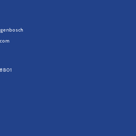
ogenbosch
.com
8B01