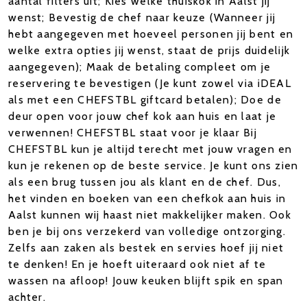
aantal filters uit; Kies welke thuiskok in Aalst jij
wenst; Bevestig de chef naar keuze (Wanneer jij
hebt aangegeven met hoeveel personen jij bent en
welke extra opties jij wenst, staat de prijs duidelijk
aangegeven); Maak de betaling compleet om je
reservering te bevestigen (Je kunt zowel via iDEAL
als met een CHEFSTBL giftcard betalen); Doe de
deur open voor jouw chef kok aan huis en laat je
verwennen! CHEFSTBL staat voor je klaar Bij
CHEFSTBL kun je altijd terecht met jouw vragen en
kun je rekenen op de beste service. Je kunt ons zien
als een brug tussen jou als klant en de chef. Dus,
het vinden en boeken van een chefkok aan huis in
Aalst kunnen wij haast niet makkelijker maken. Ook
ben je bij ons verzekerd van volledige ontzorging.
Zelfs aan zaken als bestek en servies hoef jij niet
te denken! En je hoeft uiteraard ook niet af te
wassen na afloop! Jouw keuken blijft spik en span
achter.