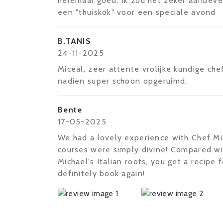
helemaal goed. Ik zou het zeker aanbeve
een "thuiskok" voor een speciale avond
B.TANIS
24-11-2025
Miceal, zeer attente vrolijke kundige chef
nadien super schoon opgeruimd.
Bente
17-05-2025
We had a lovely experience with Chef Mic
courses were simply divine! Compared wi
Michael's Italian roots, you get a recipe
definitely book again!