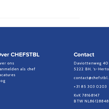
ver CHEFSTBL
Contact
ver ons
Daviottenweg 40
anmelden als chef
5222 BH, ‘s-Hert
acatures
contact@chefstbl
log
+31 85 303 0203
KvK 78168147
BTW NL86128848