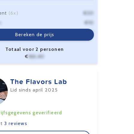
ent
(6x)
€20
n
€10
sten
€6,40
Bereken de prijs
Totaal voor 2 personen
€
166,40
The Flavors Lab
Lid sinds april 2025
ijfsgegevens geverifieerd
it
3 reviews