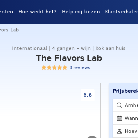
enten
Hoe werkt het?
Help mij kiezen
Klantverhale
vors Lab
Internationaal | 4 gangen + wijn | Kok aan huis
The Flavors Lab
3 reviews
Prijsbere
8.8
Arnh
Wann
Hoev