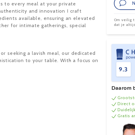
N
ns to every meal at your private
uthenticity and innovation I craft
edients available, ensuring an elevated
Om veilig 
dat je alt
er for intimate gatherings, special
or seeking a lavish meal, our dedicated
histication to your table. With a focus on
9.3
Daarom b
Grootst
Direct 
Duidelij
Gratis 