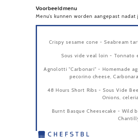
Voorbeeldmenu
Menu’s kunnen worden aangepast nadat j
Crispy sesame cone - Seabream tart
Sous vide veal loin - Tonnato 
Agnolotti "Carbonari" - Homemade agn
pecorino cheese, Carbonara
48 Hours Short Ribs - Sous Vide Beef
Onions, celeri
Burnt Basque Cheesecake - Wild b
Chantil