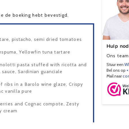
e de boeking hebt bevestigd.
are, pistacho, semi dried tomatoes
Hulp nod
espuma, Yellowfin tuna tartare
Ons team 
olotti pasta stuffed with ricotta and
Stuur een
Wh
Bel ons op
+
 sauce, Sardinian guanciale
Mail naar
co
 ribs in a Barolo wine glaze, Crispy
ac vanilla pure
erries and Cognac compote, Zesty
ly cream