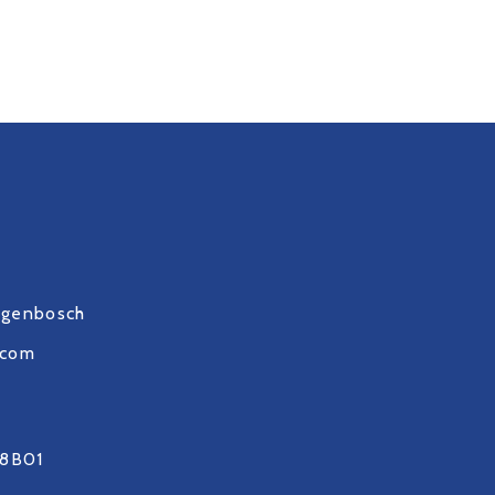
ogenbosch
.com
8B01