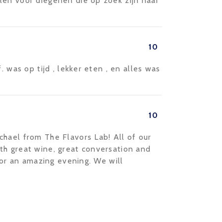
len voor diegenen die op zoek zijn naar
10
. was op tijd , lekker eten , en alles was
10
hael from The Flavors Lab! All of our
th great wine, great conversation and
 for an amazing evening. We will