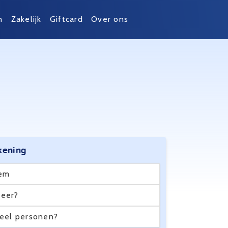
n
Zakelijk
Giftcard
Over ons
kening
em
eer?
eel personen?