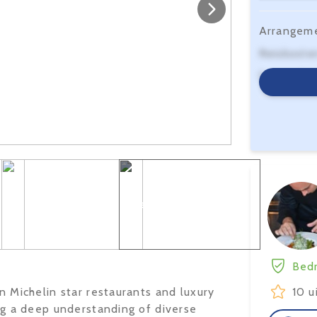
Arrangem
Reiskoste
Serviceko
Bekijk 11 foto's
Bedr
in Michelin star restaurants and luxury
10 u
ing a deep understanding of diverse