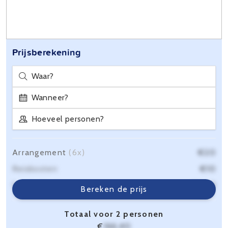
Prijsberekening
Waar?
Wanneer?
Hoeveel personen?
Arrangement
(6x)
€20
Reiskosten
€10
Servicekosten
€6,40
Bereken de prijs
Totaal voor 2 personen
€
166,40