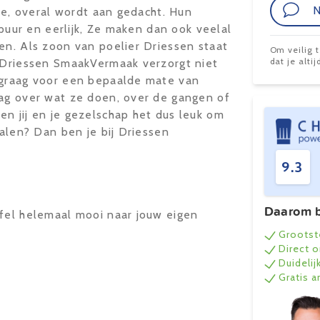
N
fie, overal wordt aan gedacht. Hun
s puur en eerlijk, Ze maken dan ook veelal
en. Als zoon van poelier Driessen staat
Om veilig 
dat je alt
. Driessen SmaakVermaak verzorgt niet
 graag voor een bepaalde mate van
aag over wat ze doen, over de gangen of
n jij en je gezelschap het dus leuk om
halen? Dan ben je bij Driessen
9.3
Daarom b
afel helemaal mooi naar jouw eigen
Grootst
Direct 
Duidelij
Gratis 