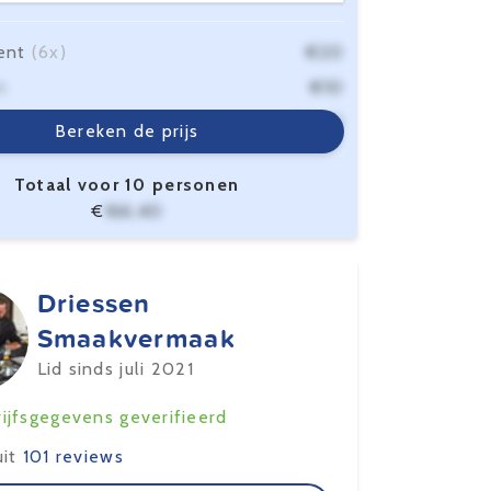
ent
(6x)
€20
n
€10
sten
€6,40
Bereken de prijs
Totaal voor 10 personen
€
166,40
Driessen
Smaakvermaak
Lid sinds juli 2021
ijfsgegevens geverifieerd
uit
101 reviews