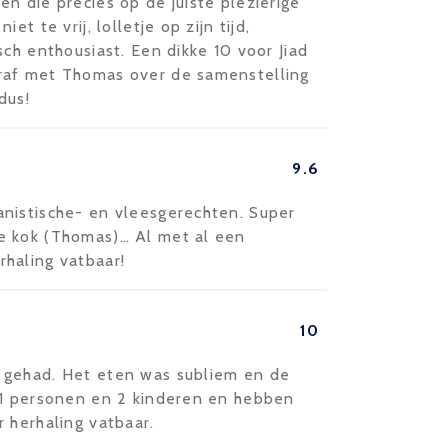
n die precies op de juiste plezierige
t te vrij, lolletje op zijn tijd,
sch enthousiast. Een dikke 10 voor Jiad
raf met Thomas over de samenstelling
dus!
9.6
nistische- en vleesgerechten. Super
e kok (Thomas)… Al met al een
haling vatbaar!
10
 gehad. Het eten was subliem en de
11 personen en 2 kinderen en hebben
 herhaling vatbaar.