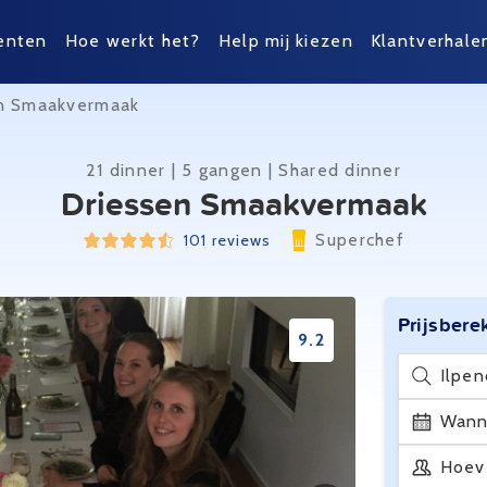
enten
Hoe werkt het?
Help mij kiezen
Klantverhale
n Smaakvermaak
21 dinner | 5 gangen | Shared dinner
Driessen Smaakvermaak
Superchef
101 reviews
Prijsbere
9.2
Ilpe
Wann
Hoev