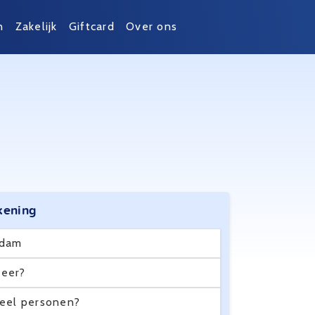
n
Zakelijk
Giftcard
Over ons
kening
ndam
eer?
eel personen?