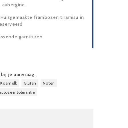
 aubergine.
- Huisgemaakte frambozen tiramisu in
geserveerd
assende garnituren.
bij je aanvraag.
Koemelk
Gluten
Noten
actose intolerantie