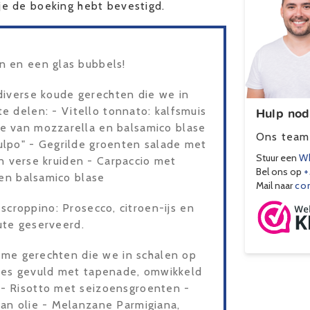
e de boeking hebt bevestigd.
n en een glas bubbels!
diverse koude gerechten die we in
Hulp nod
e delen: - Vitello tonnato: kalfsmuis
e van mozzarella en balsamico blase
Ons team 
ulpo" - Gegrilde groenten salade met
Stuur een
Wh
 en verse kruiden - Carpaccio met
Bel ons op
+
en balsamico blase
Mail naar
co
scroppino: Prosecco, citroen-ijs en
lute geserveerd.
rme gerechten die we in schalen op
ijtjes gevuld met tapenade, omwikkeld
- Risotto met seizoensgroenten -
aan olie - Melanzane Parmigiana,