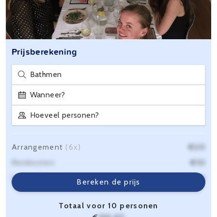
Prijsberekening
Bathmen
Wanneer?
Hoeveel personen?
Arrangement
(6x)
€20
Reiskosten
€10
Servicekosten
€6,40
Bereken de prijs
Totaal voor 10 personen