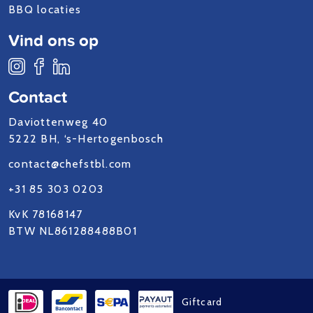
BBQ locaties
Vind ons op
Contact
Daviottenweg 40
5222 BH, ‘s-Hertogenbosch
contact@chefstbl.com
+31 85 303 0203
KvK 78168147
BTW NL861288488B01
Giftcard