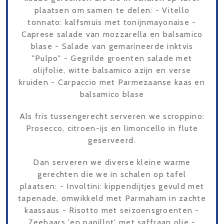
plaatsen om samen te delen: - Vitello
tonnato: kalfsmuis met tonijnmayonaise -
Caprese salade van mozzarella en balsamico
blase - Salade van gemarineerde inktvis
"Pulpo" - Gegrilde groenten salade met
olijfolie, witte balsamico azijn en verse
kruiden - Carpaccio met Parmezaanse kaas en
balsamico blase
Als fris tussengerecht serveren we scroppino:
Prosecco, citroen-ijs en limoncello in flute
geserveerd.
Dan serveren we diverse kleine warme
gerechten die we in schalen op tafel
plaatsen: - Involtini: kippendijtjes gevuld met
tapenade, omwikkeld met Parmaham in zachte
kaassaus - Risotto met seizoensgroenten -
Zeebaars 'en papillot' met saffraan olie -