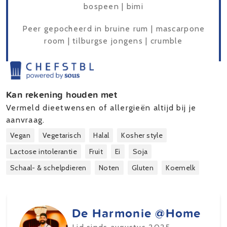
bospeen | bimi
Peer gepocheerd in bruine rum | mascarpone
room | tilburgse jongens | crumble
Kan rekening houden met
Vermeld dieetwensen of allergieën altijd bij je
aanvraag.
Vegan
Vegetarisch
Halal
Kosher style
Lactose intolerantie
Fruit
Ei
Soja
Schaal- & schelpdieren
Noten
Gluten
Koemelk
De Harmonie @Home