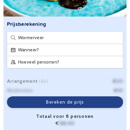
Prijsberekening
Wormerveer
Wanneer?
Hoeveel personen?
Arrangement
(6x)
€20
Reiskosten
€10
Servicekosten
€6,40
Bereken de prijs
Totaal voor 8 personen
€
166,40