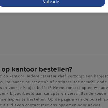
Vul nu in
 op kantoor bestellen?
f op kantoor. Iedere cateraar chef verzorgt een hapjes
, Italiaanse bruschetta’s of antipasti tot verschillend
nsen voor je hapjes buffet? Neem contact op en we advi
 denk bijvoorbeeld aan canapés en verschillende koude 
anse hapjes te bestellen. Op de pagina van de borrelhap
kunt altijd even contact met ons opnemen voor advies.