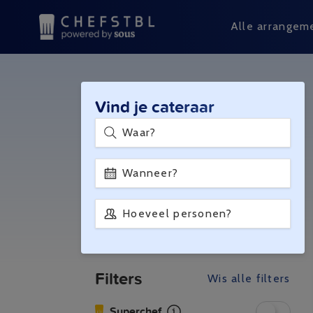
Alle arrangem
Vind je cateraar
Waar?
Wanneer?
Hoeveel personen?
Filters
Wis alle filters
Superchef