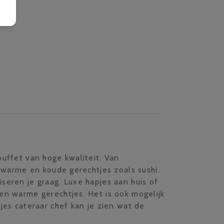
buffet van hoge kwaliteit. Van
e warme en koude gerechtjes zoals sushi.
seren je graag. Luxe hapjes aan huis of
en warme gerechtjes. Het is ook mogelijk
jes cateraar chef kan je zien wat de