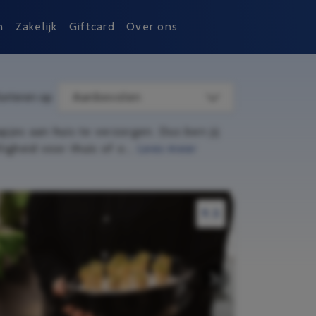
n
Zakelijk
Giftcard
Over ons
orteren op
Aanbevolen
apjes aan huis te verzorgen. Dus ben jij
gheid voor thuis of o...
Lees meer
9.5
9.5