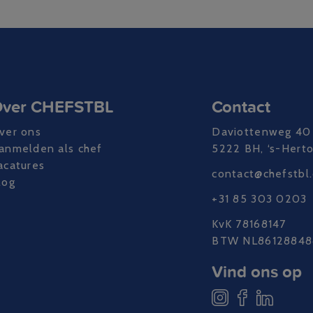
ver CHEFSTBL
Contact
ver ons
Daviottenweg 40
anmelden als chef
5222 BH, ‘s-Hert
acatures
contact@chefstbl
log
+31 85 303 0203
KvK 78168147
BTW NL86128848
Vind ons op