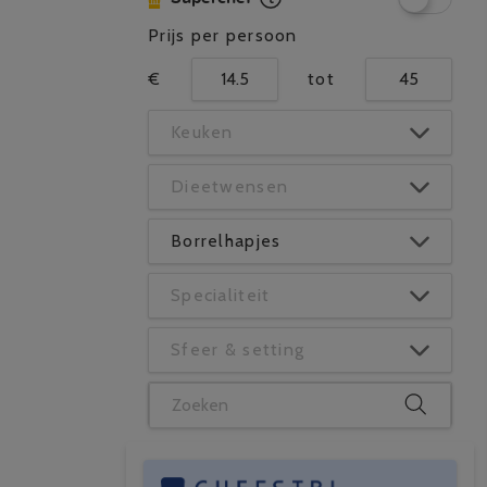
Prijs per persoon
€
tot
Keuken
Dieetwensen
Borrelhapjes
Specialiteit
Sfeer & setting