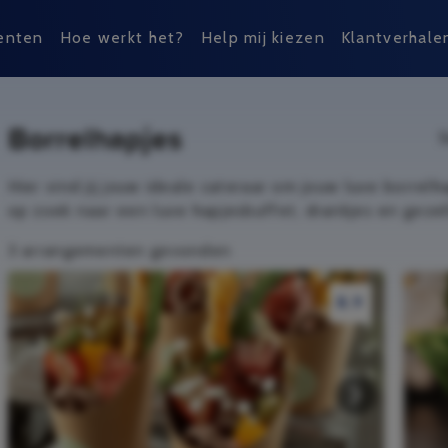
enten
Hoe werkt het?
Help mij kiezen
Klantverhale
Borrelhapjes
S
Hier vind jij jouw ideale cateraar om jouw luxe borrelh
op zoek naar een luxe hapjesbuffet, drankjes en gezelli
3 arrangementen gevonden
8.9
8.9