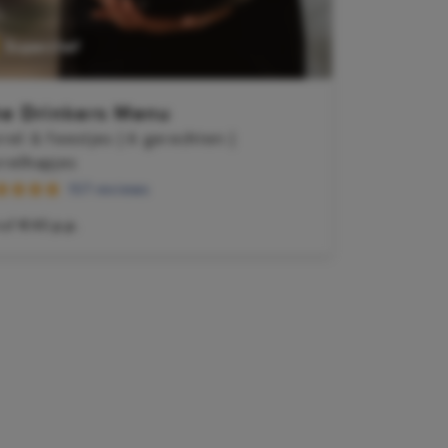
Superchef
e Drinkers Menu
rel & feestjes | 6 gerechten |
rrelhapjes
157 reviews
naf
€45 p.p.