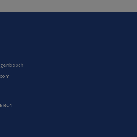
ogenbosch
.com
8B01