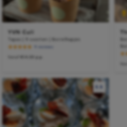
YVN Culi
Th
Tapas | 9 soorten | Borrelhapjes
Bor
Bo
9 reviews
Vanaf
€14,50 p.p.
Va
8.8
8.8