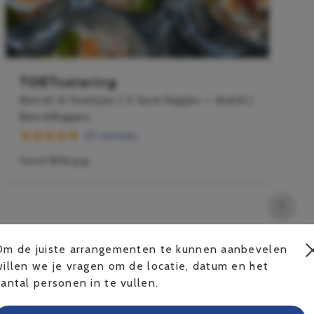
TOETcatering
Borrel & feestjes | 5 luxe hapjes + drank |
Borrelhapjes
25 reviews
Vanaf
€36 p.p.
1
Om de juiste arrangementen te kunnen aanbevelen
willen we je vragen om de locatie, datum en het
aantal personen in te vullen.